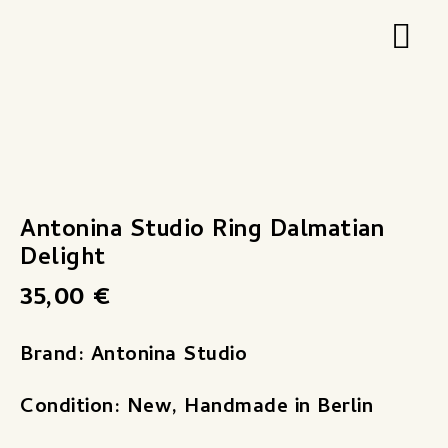
Zum
Hau
Inhalt
springen
Antonina
Studio
Ring
Antonina Studio Ring Dalmatian
Dalmatian
Delight
Delight
35,00
€
Menge
Brand: Antonina Studio
Condition: New, Handmade in Berlin