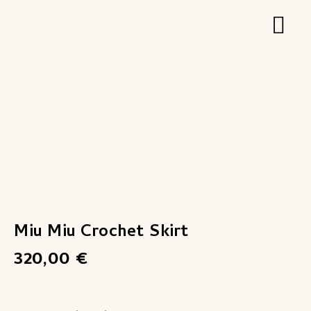
Zum
Hau
Inhalt
springen
Miu
Miu
Crochet
Skirt
Menge
Miu Miu Crochet Skirt
320,00
€