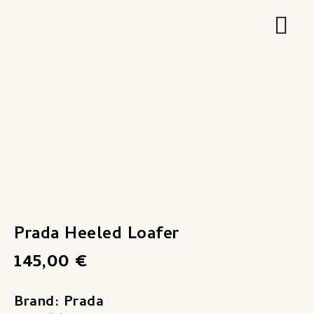
Zum
Hau
Inhalt
springen
Prada Heeled Loafer
145,00
€
Brand: Prada