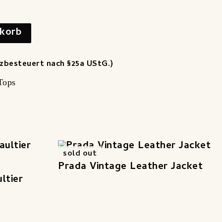
korb
zbesteuert nach §25a UStG.)
Tops
sold out
Prada Vintage Leather Jacket
ltier