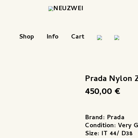
Shop
Info
Cart
Prada Nylon Z
Prada
Nylon
450,00
€
Zip
Front
Dress
Brand: Prada
Menge
Condition: Very 
Size: IT 44/ D38