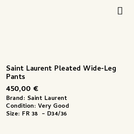
Zum
Hau
Inhalt
springen
Saint
Laurent
Pleated
Saint Laurent Pleated Wide-Leg
Wide-
Pants
Leg
450,00
€
Pants
Menge
Brand: Saint Laurent
Condition: Very Good
Size: FR 38 – D34/36