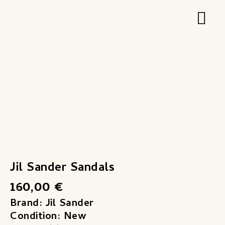
Zum
Hau
Inhalt
springen
Jil
Sander
Sandals
Menge
Jil Sander Sandals
160,00
€
Brand: Jil Sander
Condition: New