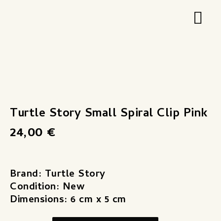
Zum
Hau
Inhalt
springen
Turtle
Story
Small
Turtle Story Small Spiral Clip Pink
Spiral
24,00
€
Clip
Pink
Menge
Brand: Turtle Story
Condition: New
Dimensions: 6 cm x 5 cm